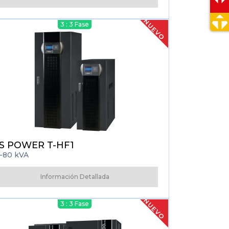
NUEVO
3 : 3 Fase
S POWER T-HF1
-80 kVA
Información Detallada
NUEVO
3 : 3 Fase