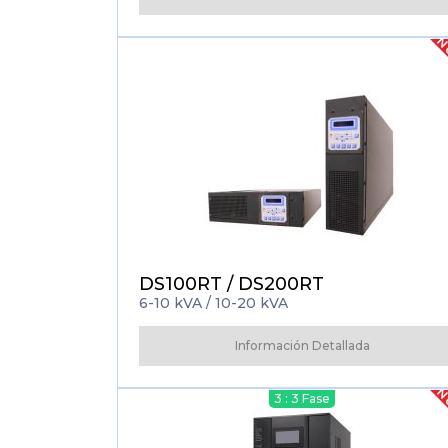
N
DS100RT / DS200RT
6-10 kVA / 10-20 kVA
Información Detallada
N
3 : 3 Fase