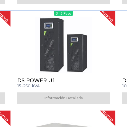
UEVO
NUEVO
3 : 3 Fase
DS POWER U1
D
15-250 kVA
10
Información Detallada
UEVO
NUEVO