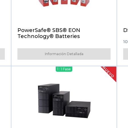
PowerSafe® SBS® EON
D
Technology® Batteries
10
Información Detallada
NUEVO
1 : 1 Fase