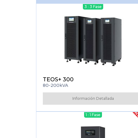
3 : 3 Fase
TEOS+ 300
80-200kVA
Información Detallada
N
1 : 1 Fase