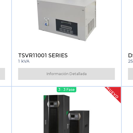
TSVR11001 SERIES
D
1 kVA
25
Información Detallada
NUEVO
3 : 3 Fase