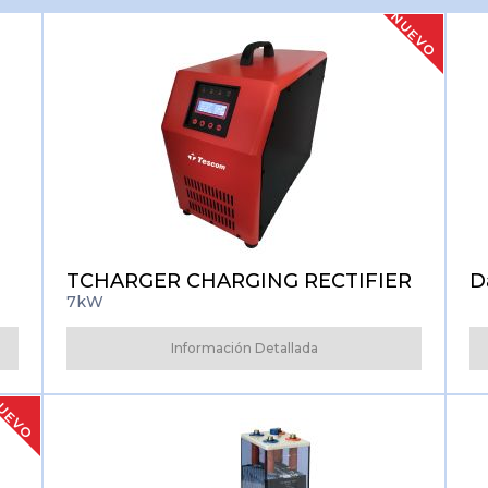
NUEVO
Inicio de sesión de
socios de soluciones
TCHARGER CHARGING RECTIFIER
D
7kW
Información Detallada
UEVO