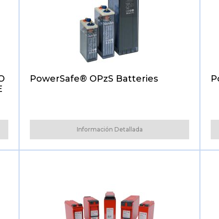
O
PowerSafe® OPzS Batteries
P
E
Información Detallada