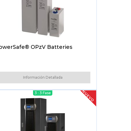
owerSafe® OPzV Batteries
Información Detallada
NUEVO
3 : 3 Fase