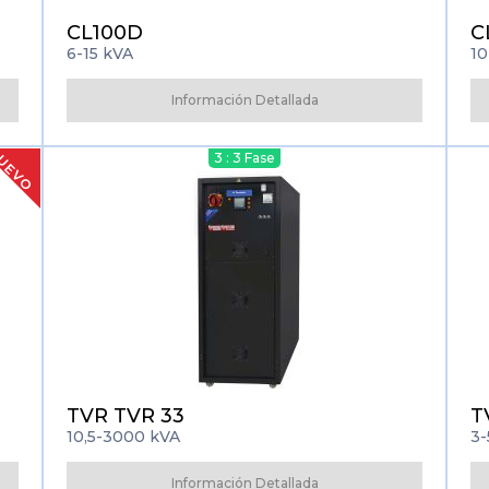
CL100D
C
6-15 kVA
10
Información Detallada
UEVO
3 : 3 Fase
TVR TVR 33
T
10,5-3000 kVA
3-
Información Detallada