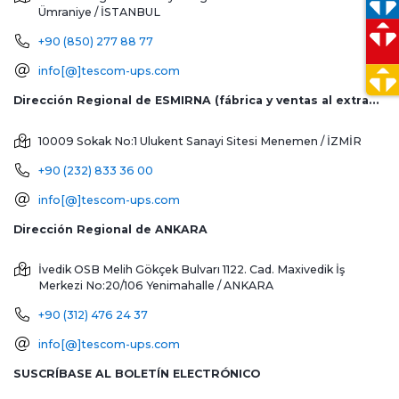
Ümraniye / İSTANBUL
+90 (850) 277 88 77
info[@]tescom-ups.com
Dirección Regional de ESMIRNA (fábrica y ventas al extranjero)
10009 Sokak No:1 Ulukent Sanayi Sitesi
Menemen / İZMİR
+90 (232) 833 36 00
info[@]tescom-ups.com
Dirección Regional de ANKARA
İvedik OSB Melih Gökçek Bulvarı 1122. Cad. Maxivedik İş
Merkezi No:20/106
Yenimahalle / ANKARA
+90 (312) 476 24 37
info[@]tescom-ups.com
SUSCRÍBASE AL BOLETÍN ELECTRÓNICO