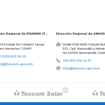
Dirección Regional de ESMIRNA (fábrica y ventas al extranjero)
Dirección Regional de ANKA
009 Sokak No:1 Ulukent Sanayi
İvedik OSB Melih Gökçek Bul
tesi
Menemen / İZMİR
1122. Cad. Maxivedik İş Merke
No:20/106
Yenimahalle / A
0 (232) 833 36 00
+90 (312) 476 24 37
fo[@]tescom-ups.com
info[@]tescom-ups.com