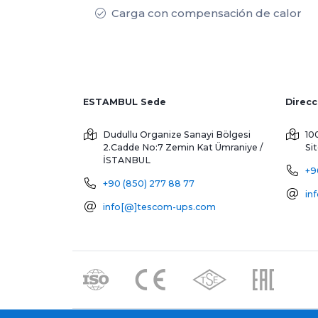
Carga con compensación de calor
ESTAMBUL Sede
Dudullu Organize Sanayi Bölgesi
10
2.Cadde No:7 Zemin Kat
Ümraniye /
Si
İSTANBUL
+9
+90 (850) 277 88 77
in
info[@]tescom-ups.com