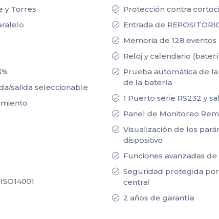
e y Torres
Protección contra cortoci
ralelo
Entrada de REPOSITORIO
Memoria de 128 eventos 
Reloj y calendario (bater
93%
Prueba automática de la 
de la batería
da/salida seleccionable
1 Puerto serie RS232 y s
imiento
Panel de Monitoreo Re
Visualización de los par
dispositivo
Funciones avanzadas de 
Seguridad protegida por 
 ISO14001
central
2 años de garantía