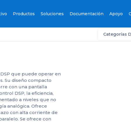
tivo
Productos
Soluciones
Documentación
Apoyo
C
Categorías 
a DSP que puede operar en
os. Su diseño compacto
orre con una pantalla
ntrol DSP, la eficiencia,
ementado a niveles que no
gía analógica. Ofrece
lazo con alta corriente de
paralelo. Se ofrece con