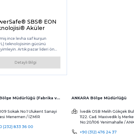
werSafe® SBS® EON
nolojisi® Aküler
miş ince levha saf kurşun
L) teknolojisinin gücünü
imleyin. Artık pazar lideri ön
inal kapasitelerinde mevcut
 bu aküler, olağanüstü uzun
Detaylı Bilgi
 sunmak, toplam sahip olma
yetini en üst düzeye çıkarmak ve
kom, UPS ve endüstriyel
lamalarda güvenilirlik sağlamak
e tasarlanmıştır. En yüksek
ararası standartlara göre
ilen PowerSafe® SBS EON
İZMİR Bölge Müdürlüğü (Fabrika ve Yurtdışı Satış)
ANKARA Bölge Müdürlüğü
olojisi aküler, hem yüzer hem
öngüsel uygulamalarda
009 Sokak No:1 Ulukent Sanayi
İvedik OSB Melih Gökçek Bul
anüstü performans sunar. Bu
tesi
Menemen / İZMİR
1122. Cad. Maxivedik İş Merke
rin yüksek enerji yoğunluğu,
No:20/106
Yenimahalle / A
nilir yedek koruma sağlarken,
0 (232) 833 36 00
em yükseltmeleri veya azaltılmış
+90 (312) 476 24 37