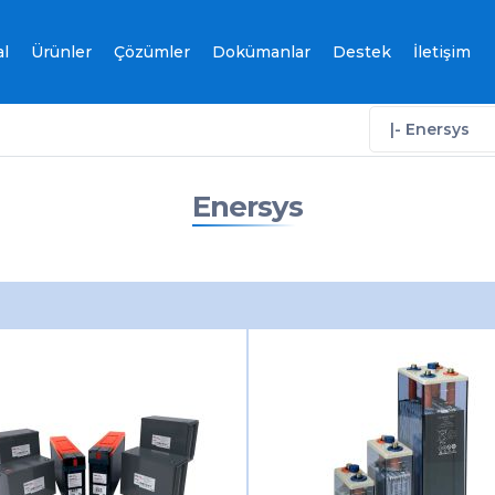
l
Ürünler
Çözümler
Dokümanlar
Destek
İletişim
|- Enersys
Enersys