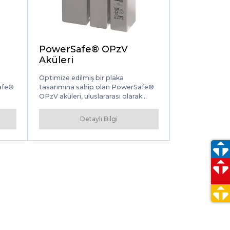
iş
PowerSafe® OPzV
Aküleri
Optimize edilmiş bir plaka
afe®
tasarımına sahip olan PowerSafe®
OPzV aküleri, uluslararası olarak
tanınan DIN standardını aşan bir
. En
kapasiteye sahiptir. Uzun hizmet
Detaylı Bilgi
ömrü ve neredeyse bakım
gerektirmeyen performansı,
er,
PowerSafe OPzV'yi piyasadaki en
 ve
güvenli ve kullanımı en kolay Valf
ve
Düzenlemeli Kurşun Asit (VRLA)
 acil
akülerinden biri yapar.
lası