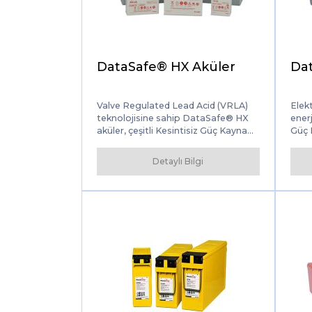
DataSafe® HX Aküler
Dat
Valve Regulated Lead Acid (VRLA)
Elekt
teknolojisine sahip DataSafe® HX
enerj
aküler, çeşitli Kesintisiz Güç Kaynağı
Güç K
(UPS) ve BT uygulamaları için üstün
çevr
çözümler sunar. Aküler, yüksek güç,
arıy
Detaylı Bilgi
düşük bakım performansı sağlarken
bunla
güvenilirliği ve hizmet ömrünü en
yede
üst düzeye çıkarmak için çeşitli
sunu
seçkin tasarım özelliklerini bir araya
getirir.