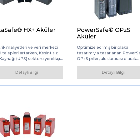
Çözüm Ortakları Gir
aSafe® HX+ Aküler
PowerSafe® OPzS
Aküler
rik maliyetleri ve veri merkezi
Optimize edilmiş bir plaka
i talepleri artarken, Kesintisiz
tasarımıyla tasarlanan PowerS
aynağı (UPS) sektörü yenilikçi,
OPzS piller, uluslararası olarak
e dostu güç yönetimi çözümleri
tanınan DIN standardını aşan
or. DataSafe® HX+ aküleri,
artırılmış bir kapasiteye sahiptir
Detaylı Bilgi
Detaylı Bilgi
rı çeşitli kritik öneme sahip güç
yüksek güvenilirlik ve güvenlik
kleme uygulamaları için
seviyelerini sunmak üzere
yor.
tasarlanan PowerSafe OPzS pill
telekomünikasyon, güç üretimi
dağıtımı, demir yolu, havaalanı 
liman sinyalizasyonu, bilgi işlem,
durum aydınlatması ve daha faz
dahil olmak üzere çok çeşitli
uygulamalarda kullanılır.