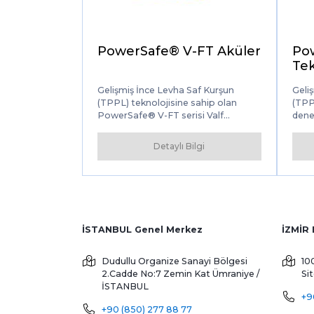
PowerSafe® V-FT Aküler
Po
Tek
Gelişmiş İnce Levha Saf Kurşun
Geliş
(TPPL) teknolojisine sahip olan
(TPP
PowerSafe® V-FT serisi Valf
deney
Regüleli Kurşun Asit (VRLA) piller,
term
telekomünikasyon uygulamaları için
olan
Detaylı Bilgi
benzersiz bir performans sunar.
ömür
mali
tele
uygu
üzer
ulusl
üret
İSTANBUL Genel Merkez
Tekn
de d
Dudullu Organize Sanayi Bölgesi
10
olağ
2.Cadde No:7 Zemin Kat
Ümraniye /
Si
pille
İSTANBUL
güve
+9
sist
+90 (850) 277 88 77