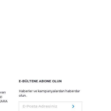
E-BÜLTENE ABONE OLUN
Haberler ve kampanyalardan haberdar
varı
olun.
zi
NKARA
E-Posta Adresiniz