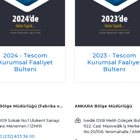
Çözüm Ortakları Gir
2023 - Tescom
2024 - Tescom
Kurumsal Faaliye
Kurumsal Faaliyet
Bülteni
Bülteni
İZMİR Bölge Müdürlüğü (Fabrika ve Yurtdışı Satış)
ANKARA Bölge Müdürlüğü
009 Sokak No:1 Ulukent Sanayi
İvedik OSB Melih Gökçek Bul
tesi
Menemen / İZMİR
1122. Cad. Maxivedik İş Merke
No:20/106
Yenimahalle / A
0 (232) 833 36 00