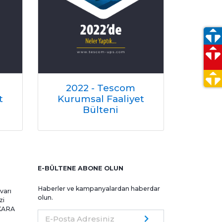
iş
2022 - Tescom
t
Kurumsal Faaliyet
Bülteni
E-BÜLTENE ABONE OLUN
Haberler ve kampanyalardan haberdar
varı
olun.
zi
NKARA
E-Posta Adresiniz