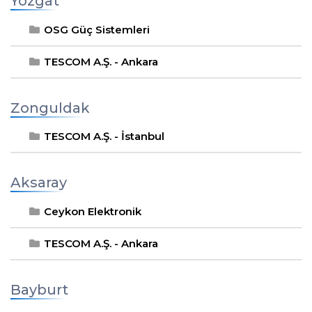
Yozgat
OSG Güç Sistemleri
TESCOM A.Ş. - Ankara
Zonguldak
TESCOM A.Ş. - İstanbul
Aksaray
Ceykon Elektronik
TESCOM A.Ş. - Ankara
Bayburt