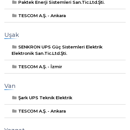
Paktek Enerji Sistemleri San.Tic.Ltd.Şti.
TESCOM A.Ş. - Ankara
Uşak
SENKRON UPS Güç Sistemleri Elektrik
Elektronik San.Tic.Ltd.Şti.
TESCOM A.Ş. - İzmir
Van
Şark UPS Teknik Elektrik
TESCOM A.Ş. - Ankara