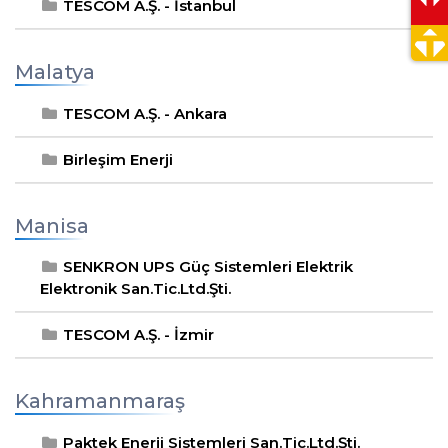
TESCOM A.Ş. - İstanbul
Malatya
TESCOM A.Ş. - Ankara
Birleşim Enerji
Manisa
SENKRON UPS Güç Sistemleri Elektrik
Elektronik San.Tic.Ltd.Şti.
TESCOM A.Ş. - İzmir
Kahramanmaraş
Paktek Enerji Sistemleri San.Tic.Ltd.Şti.