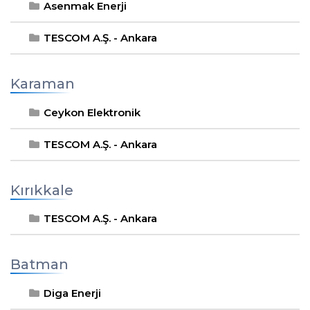
Asenmak Enerji
TESCOM A.Ş. - Ankara
Karaman
Ceykon Elektronik
TESCOM A.Ş. - Ankara
Kırıkkale
TESCOM A.Ş. - Ankara
Batman
Diga Enerji