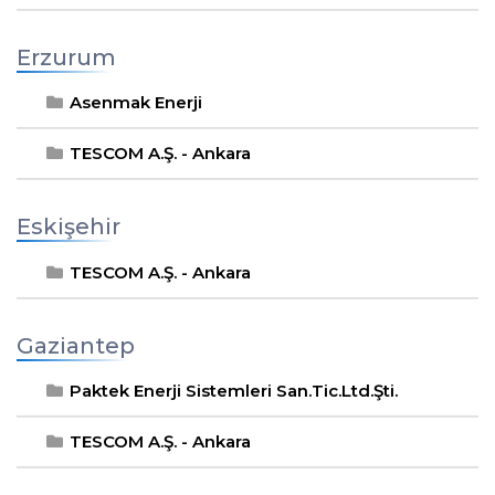
Erzurum
Asenmak Enerji
TESCOM A.Ş. - Ankara
Eskişehir
TESCOM A.Ş. - Ankara
Gaziantep
Paktek Enerji Sistemleri San.Tic.Ltd.Şti.
TESCOM A.Ş. - Ankara