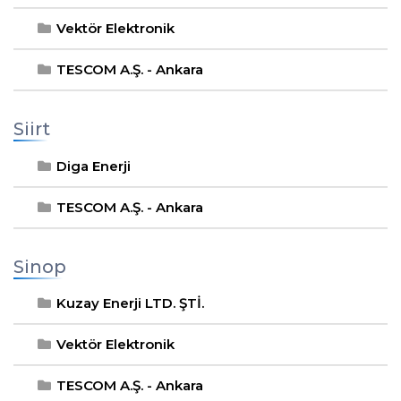
Vektör Elektronik
TESCOM A.Ş. - Ankara
Siirt
Diga Enerji
TESCOM A.Ş. - Ankara
Sinop
Kuzay Enerji LTD. ŞTİ.
Vektör Elektronik
TESCOM A.Ş. - Ankara