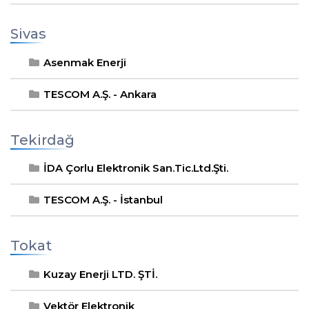
Sivas
Asenmak Enerji
TESCOM A.Ş. - Ankara
Tekirdağ
İDA Çorlu Elektronik San.Tic.Ltd.Şti.
TESCOM A.Ş. - İstanbul
Tokat
Kuzay Enerji LTD. ŞTİ.
Vektör Elektronik