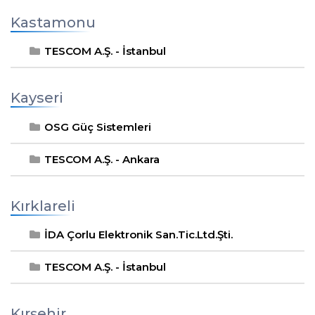
Kastamonu
TESCOM A.Ş. - İstanbul
Kayseri
OSG Güç Sistemleri
TESCOM A.Ş. - Ankara
Kırklareli
İDA Çorlu Elektronik San.Tic.Ltd.Şti.
TESCOM A.Ş. - İstanbul
Kırşehir