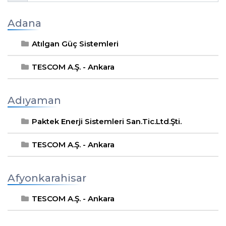
Adana
Atılgan Güç Sistemleri
TESCOM A.Ş. - Ankara
Adıyaman
Paktek Enerji Sistemleri San.Tic.Ltd.Şti.
TESCOM A.Ş. - Ankara
Afyonkarahisar
TESCOM A.Ş. - Ankara