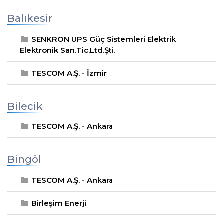
Balıkesir
SENKRON UPS Güç Sistemleri Elektrik
Elektronik San.Tic.Ltd.Şti.
TESCOM A.Ş. - İzmir
Bilecik
TESCOM A.Ş. - Ankara
Bingöl
TESCOM A.Ş. - Ankara
Birleşim Enerji