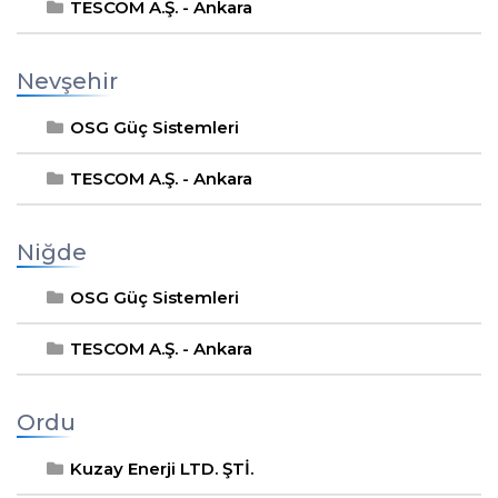
TESCOM A.Ş. - Ankara
Nevşehir
OSG Güç Sistemleri
TESCOM A.Ş. - Ankara
Niğde
OSG Güç Sistemleri
TESCOM A.Ş. - Ankara
Ordu
Kuzay Enerji LTD. ŞTİ.