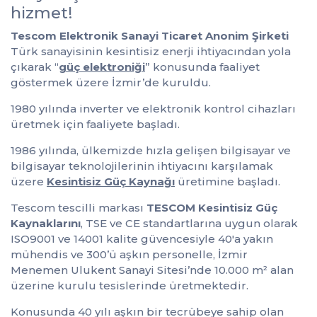
hizmet!
Tescom Elektronik Sanayi Ticaret Anonim Şirketi
Türk sanayisinin kesintisiz enerji ihtiyacından yola
çıkarak “
güç elektroniği
” konusunda faaliyet
göstermek üzere İzmir’de kuruldu.
1980 yılında inverter ve elektronik kontrol cihazları
üretmek için faaliyete başladı.
1986 yılında, ülkemizde hızla gelişen bilgisayar ve
bilgisayar teknolojilerinin ihtiyacını karşılamak
üzere
Kesintisiz Güç Kaynağı
üretimine başladı.
Tescom
tescilli markası
TESCOM Kesintisiz Güç
Kaynaklarını
, TSE ve CE standartlarına uygun olarak
ISO9001 ve 14001 kalite güvencesiyle 40'a yakın
mühendis ve 300’ü aşkın personelle, İzmir
Menemen Ulukent Sanayi Sitesi’nde 10.000 m² alan
üzerine kurulu tesislerinde üretmektedir.
Konusunda 40 yılı aşkın bir tecrübeye sahip olan