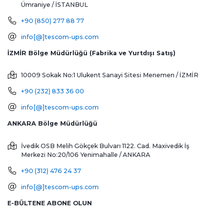
Ümraniye / İSTANBUL
+90 (850) 277 88 77
info[@]tescom-ups.com
İZMİR Bölge Müdürlüğü (Fabrika ve Yurtdışı Satış)
10009 Sokak No:1 Ulukent Sanayi Sitesi
Menemen / İZMİR
+90 (232) 833 36 00
info[@]tescom-ups.com
ANKARA Bölge Müdürlüğü
İvedik OSB Melih Gökçek Bulvarı 1122. Cad. Maxivedik İş
Merkezi No:20/106
Yenimahalle / ANKARA
+90 (312) 476 24 37
info[@]tescom-ups.com
E-BÜLTENE ABONE OLUN