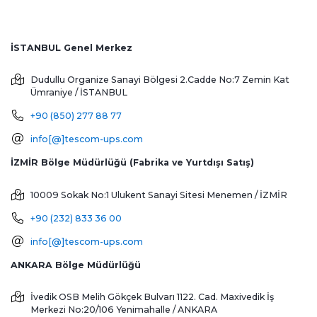
İSTANBUL Genel Merkez
Dudullu Organize Sanayi Bölgesi 2.Cadde No:7 Zemin Kat
Ümraniye / İSTANBUL
+90 (850) 277 88 77
info[@]tescom-ups.com
İZMİR Bölge Müdürlüğü (Fabrika ve Yurtdışı Satış)
10009 Sokak No:1 Ulukent Sanayi Sitesi
Menemen / İZMİR
+90 (232) 833 36 00
info[@]tescom-ups.com
ANKARA Bölge Müdürlüğü
İvedik OSB Melih Gökçek Bulvarı 1122. Cad. Maxivedik İş
Merkezi No:20/106
Yenimahalle / ANKARA