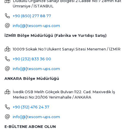
Dudullu Organize Sanayi Bölgesi 2.Cadde No:7 Zemin Kat
Ümraniye / İSTANBUL
+90 (850) 277 88 77
info[@]tescom-ups.com
İZMİR Bölge Müdürlüğü (Fabrika ve Yurtdışı Satış)
10009 Sokak No:1 Ulukent Sanayi Sitesi
Menemen / İZMİR
+90 (232) 833 36 00
info[@]tescom-ups.com
ANKARA Bölge Müdürlüğü
İvedik OSB Melih Gökçek Bulvarı 1122. Cad. Maxivedik İş
Merkezi No:20/106
Yenimahalle / ANKARA
+90 (312) 476 24 37
info[@]tescom-ups.com
E-BÜLTENE ABONE OLUN