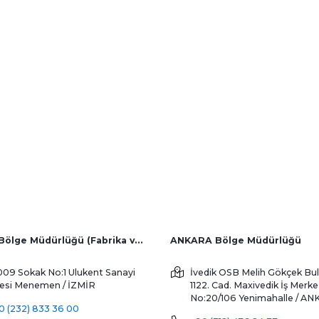
Çözüm Ortakları Gir
İZMİR Bölge Müdürlüğü (Fabrika ve Yurtdışı Satış)
ANKARA Bölge Müdürlüğü
009 Sokak No:1 Ulukent Sanayi
İvedik OSB Melih Gökçek Bul
tesi
Menemen / İZMİR
1122. Cad. Maxivedik İş Merke
No:20/106
Yenimahalle / A
0 (232) 833 36 00