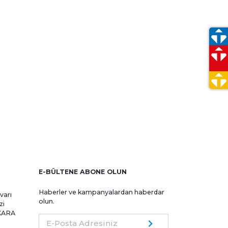
iş
E-BÜLTENE ABONE OLUN
Haberler ve kampanyalardan haberdar
varı
olun.
zi
NKARA
E-Posta Adresiniz