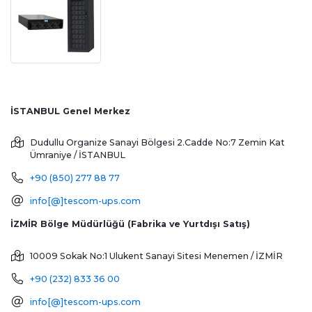
İSTANBUL Genel Merkez
Dudullu Organize Sanayi Bölgesi 2.Cadde No:7 Zemin Kat
Ümraniye / İSTANBUL
+90 (850) 277 88 77
info[@]tescom-ups.com
İZMİR Bölge Müdürlüğü (Fabrika ve Yurtdışı Satış)
10009 Sokak No:1 Ulukent Sanayi Sitesi
Menemen / İZMİR
+90 (232) 833 36 00
info[@]tescom-ups.com