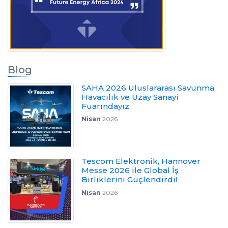
Blog
SAHA 2026 Uluslararası Savunma,
Havacılık ve Uzay Sanayi
Fuarındayız.
Nisan
2026
Tescom Elektronik, Hannover
Messe 2026 ile Global İş
Birliklerini Güçlendirdi!
Nisan
2026