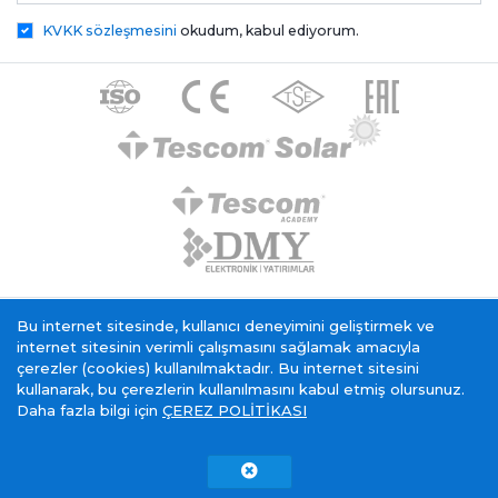
KVKK sözleşmesini
okudum, kabul ediyorum.
Tescom Elektronik KVKK Genel Aydınlatma Metni
Bu internet sitesinde, kullanıcı deneyimini geliştirmek ve
Çerez Politikası
Bilgi Toplumu Hizmeti
internet sitesinin verimli çalışmasını sağlamak amacıyla
çerezler (cookies) kullanılmaktadır. Bu internet sitesini
kullanarak, bu çerezlerin kullanılmasını kabul etmiş olursunuz.
Daha fazla bilgi için
ÇEREZ POLİTİKASI
Tescom Elektronik
belgesi sahibidir.
Copyright © 2015 - 2026. Tescom Elektronik A.Ş.