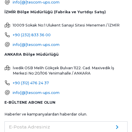
info[@]tescom-ups.com
İZMİR Bölge Müdürlüğü (Fabrika ve Yurtdışı Satış)
10009 Sokak No:1 Ulukent Sanayi Sitesi
Menemen / İZMİR
+90 (232) 833 36 00
info[@]tescom-ups.com
ANKARA Bölge Müdürlüğü
İvedik OSB Melih Gökçek Bulvarı 1122. Cad. Maxivedik İş
Merkezi No:20/106
Yenimahalle / ANKARA
+90 (312) 476 24 37
info[@]tescom-ups.com
E-BÜLTENE ABONE OLUN
Haberler ve kampanyalardan haberdar olun.
E-Posta Adresiniz