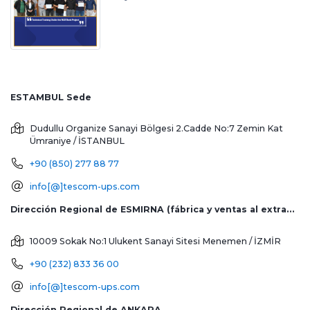
ESTAMBUL Sede
Dudullu Organize Sanayi Bölgesi 2.Cadde No:7 Zemin Kat
Ümraniye / İSTANBUL
+90 (850) 277 88 77
info[@]tescom-ups.com
Dirección Regional de ESMIRNA (fábrica y ventas al extranjero)
10009 Sokak No:1 Ulukent Sanayi Sitesi
Menemen / İZMİR
+90 (232) 833 36 00
info[@]tescom-ups.com
Dirección Regional de ANKARA