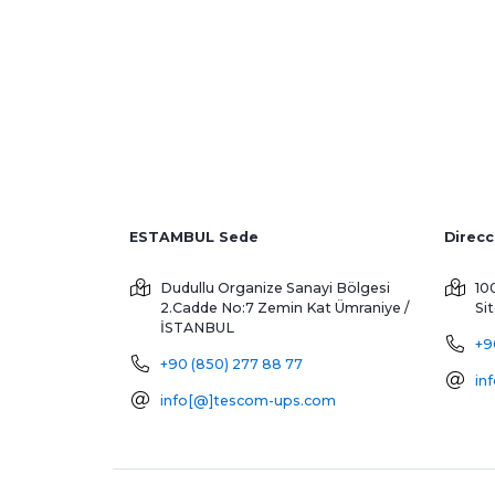
ESTAMBUL Sede
Dudullu Organize Sanayi Bölgesi
10
2.Cadde No:7 Zemin Kat
Ümraniye /
Si
İSTANBUL
+9
+90 (850) 277 88 77
in
info[@]tescom-ups.com