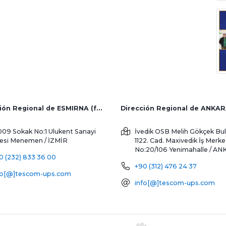
Dirección Regional de ESMIRNA (fábrica y ventas al extranjero)
Dirección Regional de ANKA
009 Sokak No:1 Ulukent Sanayi
İvedik OSB Melih Gökçek Bul
tesi
Menemen / İZMİR
1122. Cad. Maxivedik İş Merke
No:20/106
Yenimahalle / A
0 (232) 833 36 00
+90 (312) 476 24 37
fo[@]tescom-ups.com
info[@]tescom-ups.com