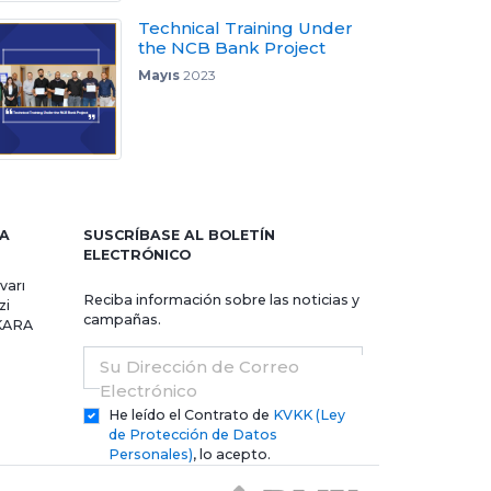
Technical Training Under
the NCB Bank Project
Mayıs
2023
RA
SUSCRÍBASE AL BOLETÍN
ELECTRÓNICO
varı
Reciba información sobre las noticias y
zi
campañas.
NKARA
Su Dirección de Correo
Electrónico
He leído el Contrato de
KVKK (Ley
de Protección de Datos
Personales)
, lo acepto.