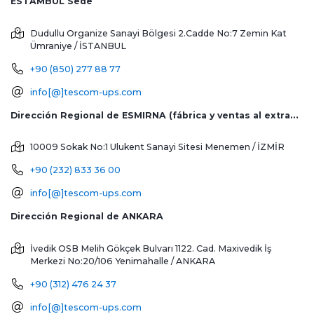
ESTAMBUL Sede
Dudullu Organize Sanayi Bölgesi 2.Cadde No:7 Zemin Kat
Ümraniye / İSTANBUL
+90 (850) 277 88 77
info[@]tescom-ups.com
Dirección Regional de ESMIRNA (fábrica y ventas al extranjero)
10009 Sokak No:1 Ulukent Sanayi Sitesi
Menemen / İZMİR
+90 (232) 833 36 00
info[@]tescom-ups.com
Dirección Regional de ANKARA
İvedik OSB Melih Gökçek Bulvarı 1122. Cad. Maxivedik İş
Merkezi No:20/106
Yenimahalle / ANKARA
+90 (312) 476 24 37
info[@]tescom-ups.com