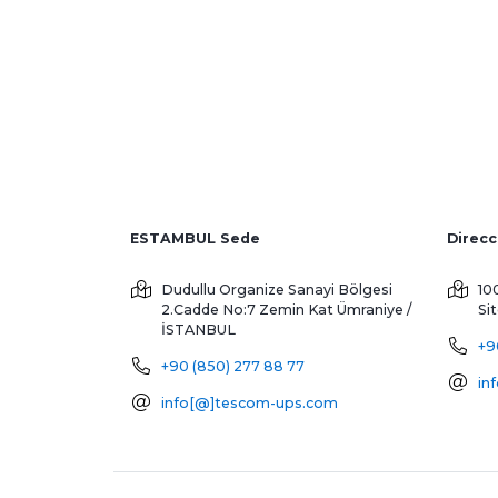
ESTAMBUL Sede
Dudullu Organize Sanayi Bölgesi
10
2.Cadde No:7 Zemin Kat
Ümraniye /
Si
İSTANBUL
+9
+90 (850) 277 88 77
in
info[@]tescom-ups.com