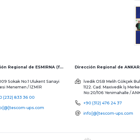
Dirección Regional de ESMIRNA (fábrica y ventas al extranjero)
Dirección Regional de ANKA
009 Sokak No:1 Ulukent Sanayi
İvedik OSB Melih Gökçek Bul
tesi
Menemen / İZMİR
1122. Cad. Maxivedik İş Merke
No:20/106
Yenimahalle / A
0 (232) 833 36 00
+90 (312) 476 24 37
fo[@]tescom-ups.com
info[@]tescom-ups.com