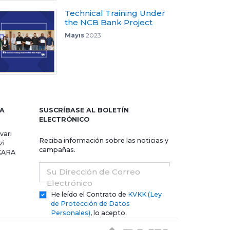
Technical Training Under
the NCB Bank Project
Mayıs
2023
RA
SUSCRÍBASE AL BOLETÍN
ELECTRÓNICO
varı
Reciba información sobre las noticias y
zi
campañas.
NKARA
Su Dirección de Correo
Electrónico
He leído el Contrato de
KVKK (Ley
de Protección de Datos
Personales)
, lo acepto.