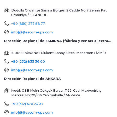
Dudullu Organize Sanayi Bölgesi 2.Cadde No:7 Zemin Kat
Ümraniye / İSTANBUL
+90 (850) 277 88 77
info[@]tescom-ups.com
Dirección Regional de ESMIRNA (fábrica y ventas al extranjero)
10009 Sokak No:1 Ulukent Sanayi Sitesi
Menemen / İZMİR
+90 (232) 833 36 00
info[@]tescom-ups.com
Dirección Regional de ANKARA
İvedik OSB Melih Gökçek Bulvarı 1122. Cad. Maxivedik İş
Merkezi No:20/106
Yenimahalle / ANKARA
+90 (312) 476 24 37
info[@]tescom-ups.com