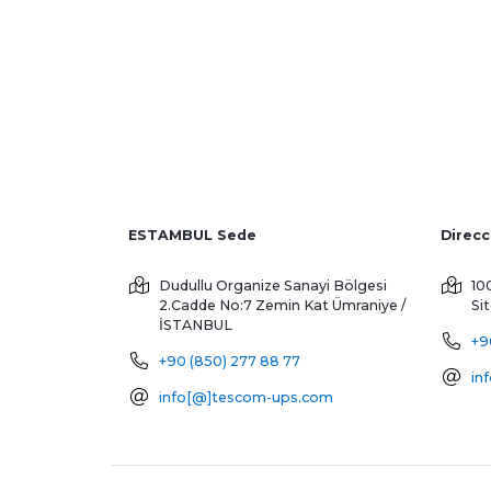
ESTAMBUL Sede
Dudullu Organize Sanayi Bölgesi
10
2.Cadde No:7 Zemin Kat
Ümraniye /
Si
İSTANBUL
+9
+90 (850) 277 88 77
in
info[@]tescom-ups.com