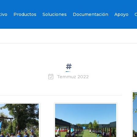
tivo
Productos
Soluciones
Documentación
Apoyo
C
#
Temmuz 2022