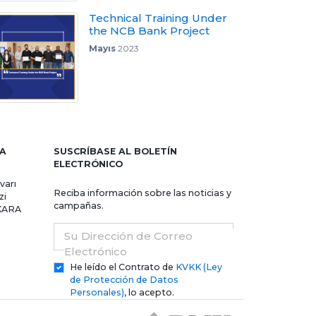
Technical Training Under
the NCB Bank Project
Mayıs
2023
RA
SUSCRÍBASE AL BOLETÍN
ELECTRÓNICO
varı
Reciba información sobre las noticias y
zi
campañas.
NKARA
Su Dirección de Correo
Electrónico
He leído el Contrato de
KVKK (Ley
de Protección de Datos
Personales)
, lo acepto.