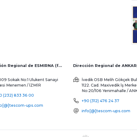
Dirección Regional de ESMIRNA (fábrica y ventas al extranjero)
Dirección Regional de ANKA
009 Sokak No:1 Ulukent Sanayi
İvedik OSB Melih Gökçek Bul
tesi
Menemen / İZMİR
1122. Cad. Maxivedik İş Merke
No:20/106
Yenimahalle / A
0 (232) 833 36 00
+90 (312) 476 24 37
fo[@]tescom-ups.com
info[@]tescom-ups.com