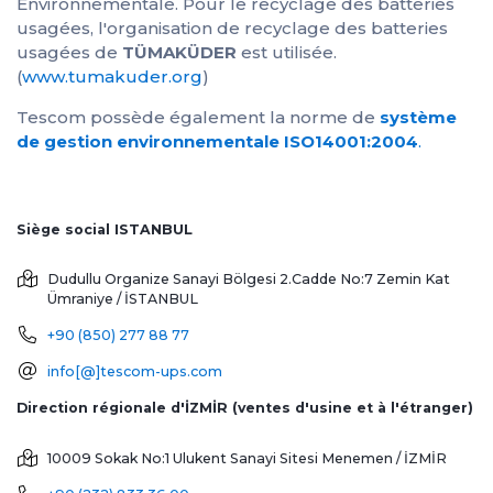
Environnementale. Pour le recyclage des batteries
usagées, l'organisation de recyclage des batteries
usagées de
TÜMAKÜDER
est utilisée.
(
www.tumakuder.org
)
Tescom possède également la norme de
système
de gestion environnementale ISO14001:2004
.
Siège social ISTANBUL
Dudullu Organize Sanayi Bölgesi 2.Cadde No:7 Zemin Kat
Ümraniye / İSTANBUL
+90 (850) 277 88 77
info[@]tescom-ups.com
Direction régionale d'İZMİR (ventes d'usine et à l'étranger)
10009 Sokak No:1 Ulukent Sanayi Sitesi
Menemen / İZMİR