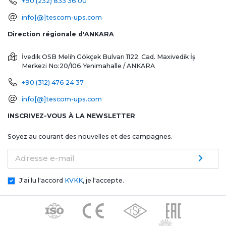
+90 (232) 833 36 00
info[@]tescom-ups.com
Direction régionale d'ANKARA
İvedik OSB Melih Gökçek Bulvarı 1122. Cad. Maxivedik İş
Merkezi No:20/106
Yenimahalle / ANKARA
+90 (312) 476 24 37
info[@]tescom-ups.com
INSCRIVEZ-VOUS À LA NEWSLETTER
Soyez au courant des nouvelles et des campagnes.
Adresse e-mail
J'ai lu l'accord
KVKK
, je l'accepte.