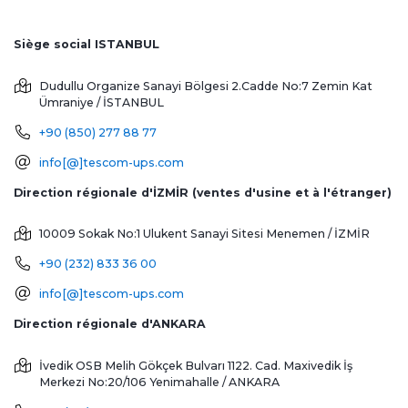
Siège social ISTANBUL
Dudullu Organize Sanayi Bölgesi 2.Cadde No:7 Zemin Kat
Ümraniye / İSTANBUL
+90 (850) 277 88 77
info[@]tescom-ups.com
Direction régionale d'İZMİR (ventes d'usine et à l'étranger)
10009 Sokak No:1 Ulukent Sanayi Sitesi
Menemen / İZMİR
+90 (232) 833 36 00
info[@]tescom-ups.com
Direction régionale d'ANKARA
İvedik OSB Melih Gökçek Bulvarı 1122. Cad. Maxivedik İş
Merkezi No:20/106
Yenimahalle / ANKARA