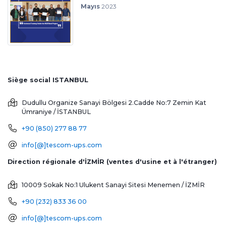
Mayıs
2023
Siège social ISTANBUL
Dudullu Organize Sanayi Bölgesi 2.Cadde No:7 Zemin Kat
Ümraniye / İSTANBUL
+90 (850) 277 88 77
info[@]tescom-ups.com
Direction régionale d'İZMİR (ventes d'usine et à l'étranger)
10009 Sokak No:1 Ulukent Sanayi Sitesi
Menemen / İZMİR
+90 (232) 833 36 00
info[@]tescom-ups.com