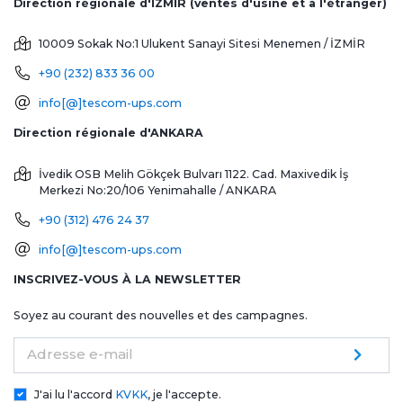
Direction régionale d'İZMİR (ventes d'usine et à l'étranger)
10009 Sokak No:1 Ulukent Sanayi Sitesi
Menemen / İZMİR
+90 (232) 833 36 00
info[@]tescom-ups.com
Direction régionale d'ANKARA
İvedik OSB Melih Gökçek Bulvarı 1122. Cad. Maxivedik İş
Merkezi No:20/106
Yenimahalle / ANKARA
+90 (312) 476 24 37
info[@]tescom-ups.com
INSCRIVEZ-VOUS À LA NEWSLETTER
Soyez au courant des nouvelles et des campagnes.
Adresse e-mail
J'ai lu l'accord
KVKK
, je l'accepte.