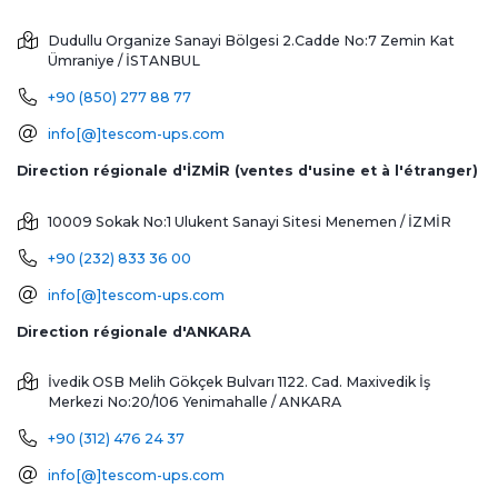
Dudullu Organize Sanayi Bölgesi 2.Cadde No:7 Zemin Kat
Ümraniye / İSTANBUL
+90 (850) 277 88 77
info[@]tescom-ups.com
Direction régionale d'İZMİR (ventes d'usine et à l'étranger)
10009 Sokak No:1 Ulukent Sanayi Sitesi
Menemen / İZMİR
+90 (232) 833 36 00
info[@]tescom-ups.com
Direction régionale d'ANKARA
İvedik OSB Melih Gökçek Bulvarı 1122. Cad. Maxivedik İş
Merkezi No:20/106
Yenimahalle / ANKARA
+90 (312) 476 24 37
info[@]tescom-ups.com