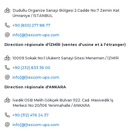
Dudullu Organize Sanayi Bölgesi 2.Cadde No:7 Zemin Kat
Ümraniye / İSTANBUL
+90 (850) 277 88 77
info[@]tescom-ups.com
Direction régionale d'İZMİR (ventes d'usine et à l'étranger)
10009 Sokak No:1 Ulukent Sanayi Sitesi
Menemen / İZMİR
+90 (232) 833 36 00
info[@]tescom-ups.com
Direction régionale d'ANKARA
İvedik OSB Melih Gökçek Bulvarı 1122. Cad. Maxivedik İş
Merkezi No:20/106
Yenimahalle / ANKARA
+90 (312) 476 24 37
info[@]tescom-ups.com