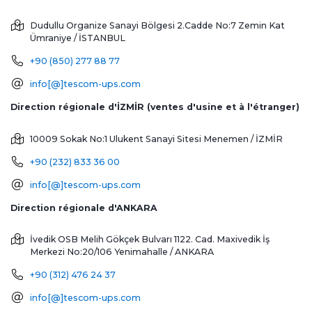
Dudullu Organize Sanayi Bölgesi 2.Cadde No:7 Zemin Kat
Ümraniye / İSTANBUL
+90 (850) 277 88 77
info[@]tescom-ups.com
Direction régionale d'İZMİR (ventes d'usine et à l'étranger)
10009 Sokak No:1 Ulukent Sanayi Sitesi
Menemen / İZMİR
+90 (232) 833 36 00
info[@]tescom-ups.com
Direction régionale d'ANKARA
İvedik OSB Melih Gökçek Bulvarı 1122. Cad. Maxivedik İş
Merkezi No:20/106
Yenimahalle / ANKARA
+90 (312) 476 24 37
info[@]tescom-ups.com