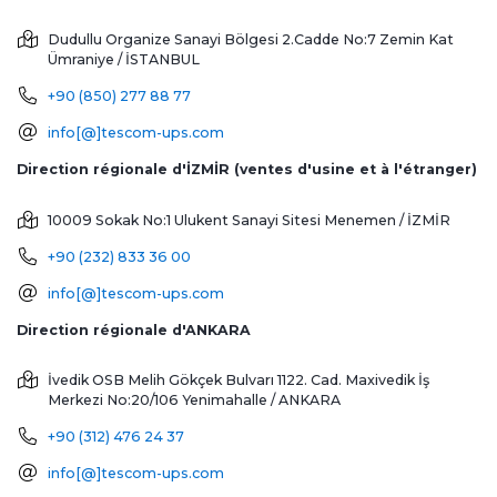
Dudullu Organize Sanayi Bölgesi 2.Cadde No:7 Zemin Kat
Ümraniye / İSTANBUL
+90 (850) 277 88 77
info[@]tescom-ups.com
Direction régionale d'İZMİR (ventes d'usine et à l'étranger)
10009 Sokak No:1 Ulukent Sanayi Sitesi
Menemen / İZMİR
+90 (232) 833 36 00
info[@]tescom-ups.com
Direction régionale d'ANKARA
İvedik OSB Melih Gökçek Bulvarı 1122. Cad. Maxivedik İş
Merkezi No:20/106
Yenimahalle / ANKARA
+90 (312) 476 24 37
info[@]tescom-ups.com