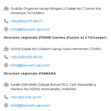
Dudullu Organize Sanayi Bölgesi 2.Cadde No:7 Zemin Kat
Ümraniye / İSTANBUL
+90 (850) 277 88 77
info[@]tescom-ups.com
Direction régionale d'İZMİR (ventes d'usine et à l'étranger)
10009 Sokak No:1 Ulukent Sanayi Sitesi
Menemen / İZMİR
+90 (232) 833 36 00
info[@]tescom-ups.com
Direction régionale d'ANKARA
İvedik OSB Melih Gökçek Bulvarı 1122. Cad. Maxivedik İş
Merkezi No:20/106
Yenimahalle / ANKARA
+90 (312) 476 24 37
info[@]tescom-ups.com