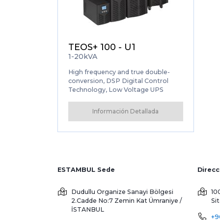
TEOS+ 100 - U1
1-20kVA
High frequency and true double-
conversion, DSP Digital Control
Technology, Low Voltage UPS
Información Detallada
ESTAMBUL Sede
Dudullu Organize Sanayi Bölgesi
10
2.Cadde No:7 Zemin Kat
Ümraniye /
Si
İSTANBUL
+9