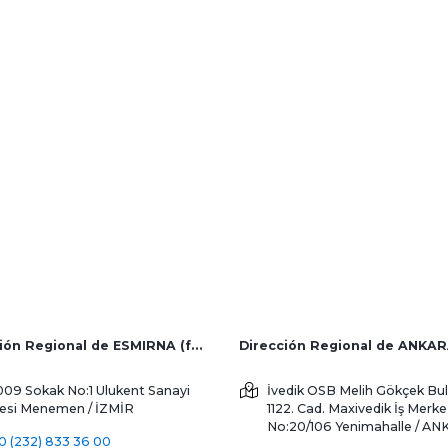
Inicio de sesión de
socios de soluciones
Dirección Regional de ESMIRNA (fábrica y ventas al extranjero)
Dirección Regional de ANKA
009 Sokak No:1 Ulukent Sanayi
İvedik OSB Melih Gökçek Bul
tesi
Menemen / İZMİR
1122. Cad. Maxivedik İş Merke
No:20/106
Yenimahalle / A
0 (232) 833 36 00