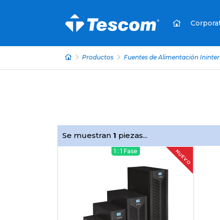
Corpora
Productos
Fuentes de Alimentación Ininte
Se muestran
1
piezas...
1 : 1 Fase
NUEVO