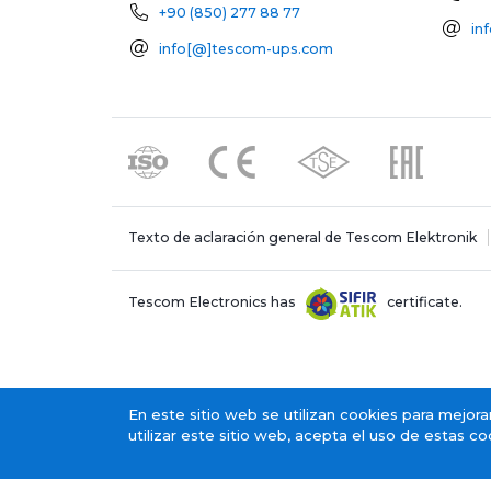
+90 (850) 277 88 77
in
info[@]tescom-ups.com
Texto de aclaración general de Tescom Elektronik
Tescom Electronics has
certificate.
En este sitio web se utilizan cookies para mejorar
utilizar este sitio web, acepta el uso de estas c