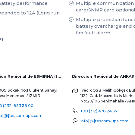
 battery performance
Multiple communication 
card/SNMP card optional
xpanded to 12A (Long run
Multiple protection functi
battery overcharge and 
fan fault alarm
ng
Dirección Regional de ESMIRNA (fábrica y ventas al extranjero)
Dirección Regional de ANKA
009 Sokak No:1 Ulukent Sanayi
İvedik OSB Melih Gökçek Bul
tesi
Menemen / İZMİR
1122. Cad. Maxivedik İş Merke
No:20/106
Yenimahalle / A
0 (232) 833 36 00
+90 (312) 476 24 37
fo[@]tescom-ups.com
info[@]tescom-ups.com