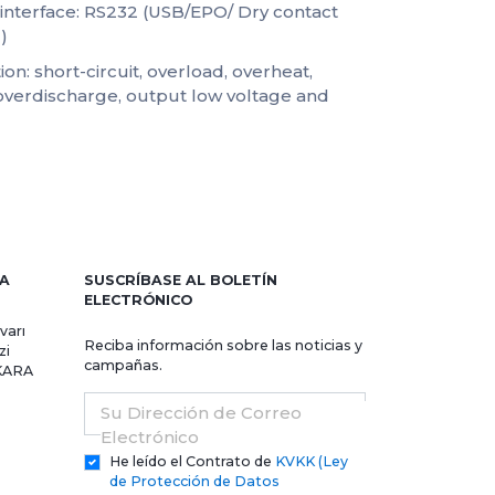
interface: RS232 (USB/EPO/ Dry contact
)
on: short-circuit, overload, overheat,
overdischarge, output low voltage and
RA
SUSCRÍBASE AL BOLETÍN
ELECTRÓNICO
varı
Reciba información sobre las noticias y
zi
campañas.
NKARA
Su Dirección de Correo
Electrónico
He leído el Contrato de
KVKK (Ley
de Protección de Datos