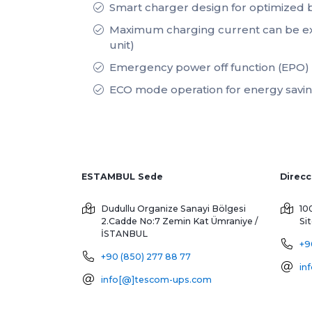
Smart charger design for optimized
Maximum charging current can be e
unit)
Emergency power off function (EPO)
ECO mode operation for energy savi
ESTAMBUL Sede
Dudullu Organize Sanayi Bölgesi
10
2.Cadde No:7 Zemin Kat
Ümraniye /
Si
İSTANBUL
+9
+90 (850) 277 88 77
in
info[@]tescom-ups.com