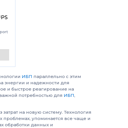
UPS
pport
ехнологии
ИБП
параллельно с этим
а энергии и надежности для
ное и быстрое реагирование на
и важной потребностью для
ИБП
,
з затрат на новую систему. Технология
 проблемах, упоминается все чаще и
рах обработки данных и