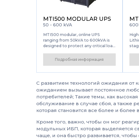
MTI500 MODULAR UPS
MT
50 - 600 kVA
600
MTI500 modular, online UPS
High
ranging from 50kVA to 600kVA is
Lithi
designed to protect any critical load
stag
for medium and large data center
beco
achieving maximum availability. The
more
Подробная информация
MTI500 Modular Ups feature the
latest technology of 3 level
technology...
С развитием технологий ожидания от ка
ожиданием вызывает постоянное любоп
потребителей; Такие темы, как высока
обслуживание в случае сбоя, а также 
которая становится все более и более
Кроме того, важно, чтобы он мог реаги
модульных ИБП, которая выделяется с
чаще, и она быстро развивается, чтобы