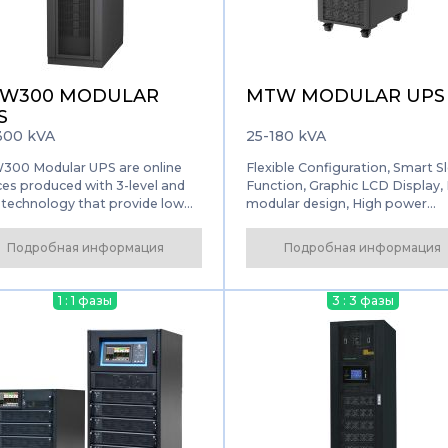
Вход для партнер
по решениям
W300 MODULAR
MTW MODULAR UPS
S
300 kVA
25-180 kVA
00 Modular UPS are online
Flexible Configuration, Smart S
ces produced with 3-level and
Function, Graphic LCD Display,
technology that provide low
modular design, High power
with high input power factor
density, Integrated solution for
ned for sensitive loads.
center, Intelligent charging
Подробная информация
Подробная информация
management, Flexible
configuration, Friendly interface
Smart sleep function, Self-agin
1 : 1 фазы
3 : 3 фазы
mode