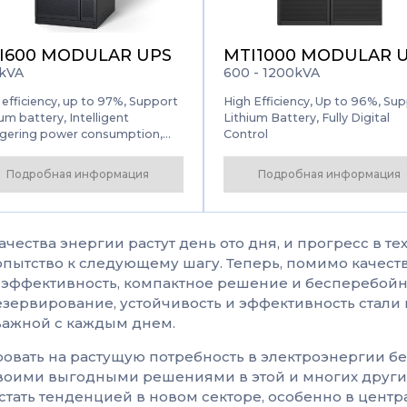
I600 MODULAR UPS
MTI1000 MODULAR 
kVA
600 - 1200kVA
 efficiency, up to 97%, Support
High Efficiency, Up to 96%, Su
um battery, Intelligent
Lithium Battery, Fully Digital
gering power consumption,
Control
me more flexible and save
 energy
Подробная информация
Подробная информация
чества энергии растут день ото дня, и прогресс в т
ытство к следующему шагу. Теперь, помимо качеств
я эффективность, компактное решение и бесперебой
резервирование, устойчивость и эффективность стал
 важной с каждым днем.
ровать на растущую потребность в электроэнергии бе
воими выгодными решениями в этой и многих других
 стать тенденцией в новом секторе, особенно в цент