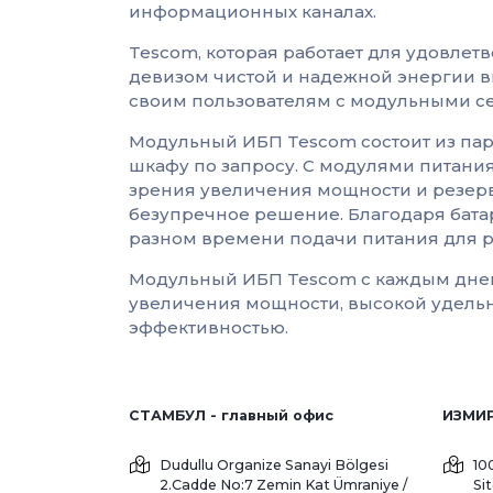
информационных каналах.
Tescom, которая работает для удовлетв
девизом чистой и надежной энергии в
своим пользователям с модульными 
Модульный ИБП Tescom состоит из па
шкафу по запросу. С модулями питани
зрения увеличения мощности и резерви
безупречное решение. Благодаря бата
разном времени подачи питания для р
Модульный ИБП Tescom с каждым днем
увеличения мощности, высокой удельн
эффективностью.
СТАМБУЛ - главный офис
Dudullu Organize Sanayi Bölgesi
10
2.Cadde No:7 Zemin Kat
Ümraniye /
Si