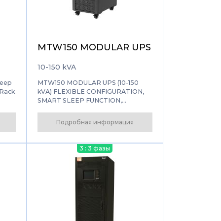
ов
MTW150 MODULAR UPS
10-150 kVA
leep
MTW150 MODULAR UPS (10-150
 Rack
kVA) FLEXIBLE CONFIGURATION,
SMART SLEEP FUNCTION,
 data
GRAPHIC LCD DISPLAY
Подробная информация
,
g
3 : 3 фазы