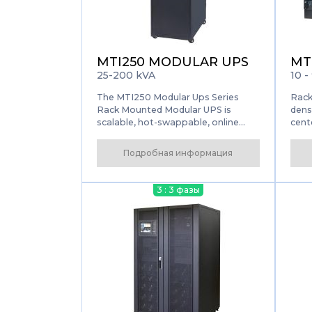
MTI250 MODULAR UPS
MT
25-200 kVA
10 -
The MTI250 Modular Ups Series
Rack
Rack Mounted Modular UPS is
densi
scalable, hot-swappable, online
cente
double conversion. The power
mana
capacity is from 25 to 200kVA/kW,
confi
Подробная информация
it’s the ideal choice for modern data
Smar
center. With the latest IGBT three-
mod
level and full DSP control
3 : 3 фазы
technology, the new MTI250 series
delivers the best combination of
reliability and flexibility.