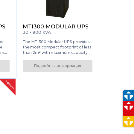
PS
MTI300 MODULAR UPS
30 - 900 kVA
or
The MTI300 Modular UPS provides
le
the most compact footprint of less
rom
than 2m² with maximum capacity
s the
of 900kVA. MTI300/30kVA is
y,
considered to be the best power
Подробная информация
protection solution for large data
centers, as well as for sensitive
electronics.
НОВЫЙ