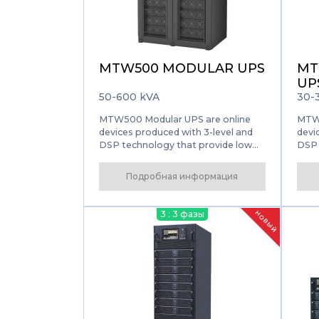
MTW500 MODULAR UPS
MT
UP
50-600 kVA
30-
MTW500 Modular UPS are online
MTW3
devices produced with 3-level and
devi
DSP technology that provide low
DSP 
THD with high input power factor
THD 
designed for sensitive loads.
desig
Подробная информация
3 : 3 фазы
НОВЫЙ