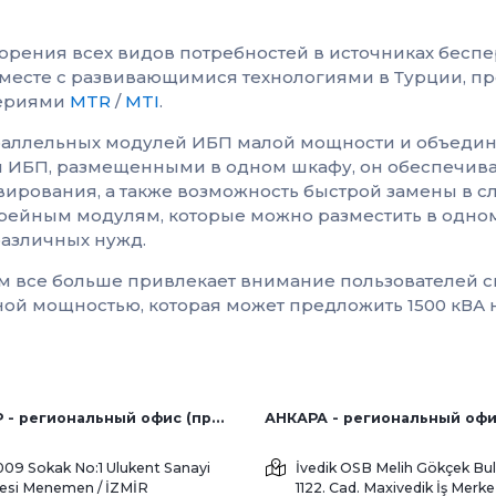
орения всех видов потребностей в источниках беспер
месте с развивающимися технологиями в Турции, пр
сериями
MTR
/
MTI
.
раллельных модулей ИБП малой мощности и объедин
я ИБП, размещенными в одном шкафу, он обеспечивае
рования, а также возможность быстрой замены в сл
рейным модулям, которые можно разместить в одном
азличных нужд.
 ​​все больше привлекает внимание пользователей 
ой мощностью, которая может предложить 1500 кВА 
ИЗМИР - региональный офис (продажи с завода и за рубеж)
АНКАРА - региональный оф
009 Sokak No:1 Ulukent Sanayi
İvedik OSB Melih Gökçek Bul
tesi
Menemen / İZMİR
1122. Cad. Maxivedik İş Merke