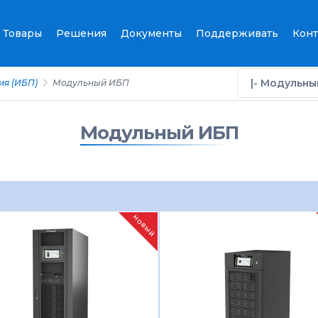
Товары
Решения
Документы
Поддерживать
Конт
|- Модульн
ия (ИБП)
Модульный ИБП
Модульный ИБП
НОВЫЙ