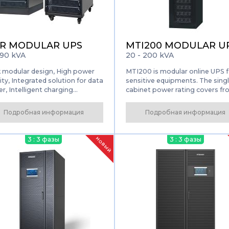
R MODULAR UPS
MTI200 MODULAR U
 90 kVA
20 - 200 kVA
 modular design, High power
MTI200 is modular online UPS f
ty, Integrated solution for data
sensitive equipments. The sing
r, Intelligent charging
cabinet power rating covers f
gement, Flexible
20kVA to 200kVA which deliver
guration, Friendly interface,
best of combination of reliabilit
Подробная информация
Подробная информация
t sleep function, Self-aging
hot-swappable and flexibility.
e
3 : 3 фазы
3 : 3 фазы
НОВЫЙ