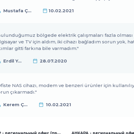
Вход для партнер
Mustafa Ç...
10.02.2021
по решениям
ulunduğumuz bölgede elektrik çalışmaları fazla olması se
lgisayar ve TV için aldım, iki cihazı bağladım sorun yok, h
ımlar gitti farkına bile varmadım."
Erdil Y...
28.07.2020
fiste NAS cihazı, modem ve benzeri ürünler için kullanılıy
orun çıkarmadı."
Kerem Ç...
10.02.2021
ИЗМИР - региональный офис (продажи с завода и за рубеж)
АНКАРА - региональный оф