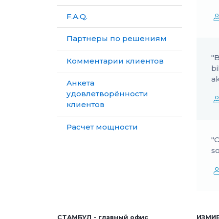
F.A.Q.
Партнеры по решениям
"B
Комментарии клиентов
bi
ak
Анкета
удовлетворённости
клиентов
Расчет мощности
"O
s
СТАМБУЛ - главный офис