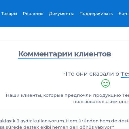
Товары
Решения
Документы
Поддерживать
Конт
Комментарии клиентов
Что они сказали о
Te
Наши клиенты, которые предпочли продукцию Tes
пользовательским опы
Yaklaşık 3 aydır kullanıyorum. Hem üründen hem de de
ısa sürede destek ekibi hemen geri dönüş yapıyor."