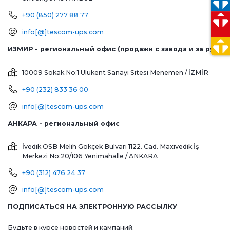
+90 (850) 277 88 77
info[@]tescom-ups.com
ИЗМИР - региональный офис (продажи с завода и за рубеж)
10009 Sokak No:1 Ulukent Sanayi Sitesi
Menemen / İZMİR
+90 (232) 833 36 00
info[@]tescom-ups.com
АНКАРА - региональный офис
İvedik OSB Melih Gökçek Bulvarı 1122. Cad. Maxivedik İş
Merkezi No:20/106
Yenimahalle / ANKARA
+90 (312) 476 24 37
info[@]tescom-ups.com
ПОДПИСАТЬСЯ НА ЭЛЕКТРОННУЮ РАССЫЛКУ
Будьте в курсе новостей и кампаний.