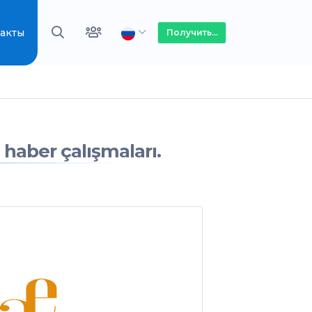
акты
Получить...
 haber çalışmaları.