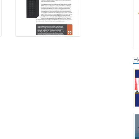
Вход для партнер
по решениям
Н