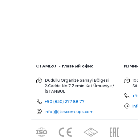
СТАМБУЛ - главный офис
Dudullu Organize Sanayi Bölgesi
10
2.Cadde No:7 Zemin Kat
Ümraniye /
Si
İSTANBUL
+9
+90 (850) 277 88 77
in
info[@]tescom-ups.com