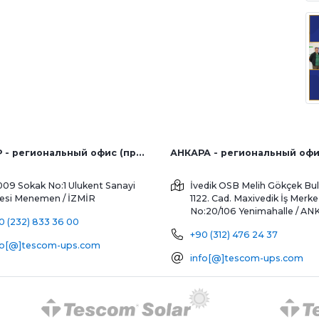
ИЗМИР - региональный офис (продажи с завода и за рубеж)
АНКАРА - региональный оф
009 Sokak No:1 Ulukent Sanayi
İvedik OSB Melih Gökçek Bul
tesi
Menemen / İZMİR
1122. Cad. Maxivedik İş Merke
No:20/106
Yenimahalle / A
0 (232) 833 36 00
+90 (312) 476 24 37
fo[@]tescom-ups.com
info[@]tescom-ups.com