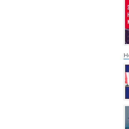
Вход для партнер
по решениям
Н