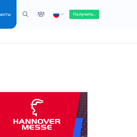
акты
Получить...