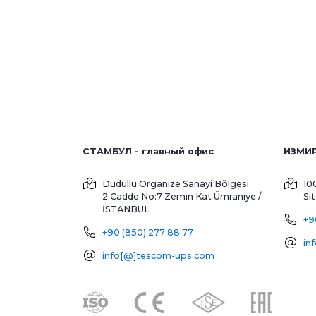
СТАМБУЛ - главный офис
Dudullu Organize Sanayi Bölgesi
10
2.Cadde No:7 Zemin Kat
Ümraniye /
Si
İSTANBUL
+9
+90 (850) 277 88 77
in
info[@]tescom-ups.com