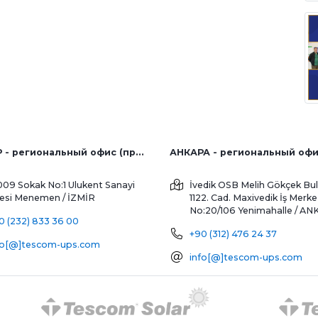
ИЗМИР - региональный офис (продажи с завода и за рубеж)
АНКАРА - региональный оф
009 Sokak No:1 Ulukent Sanayi
İvedik OSB Melih Gökçek Bul
tesi
Menemen / İZMİR
1122. Cad. Maxivedik İş Merke
No:20/106
Yenimahalle / A
0 (232) 833 36 00
+90 (312) 476 24 37
fo[@]tescom-ups.com
info[@]tescom-ups.com