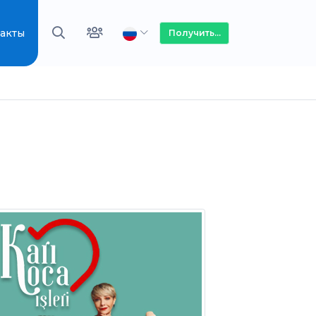
акты
Получить...