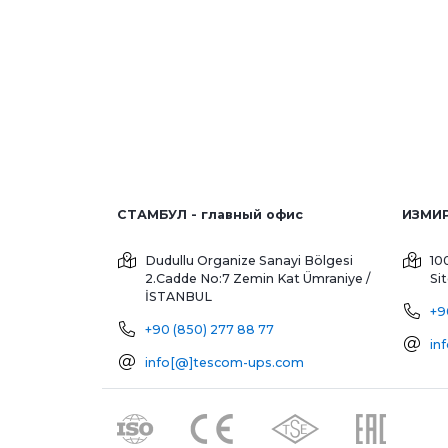
СТАМБУЛ - главный офис
Dudullu Organize Sanayi Bölgesi
10
2.Cadde No:7 Zemin Kat
Ümraniye /
Si
İSTANBUL
+9
+90 (850) 277 88 77
in
info[@]tescom-ups.com