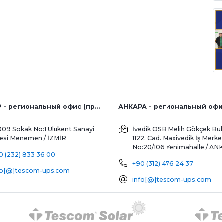
ИЗМИР - региональный офис (продажи с завода и за рубеж)
АНКАРА - региональный оф
009 Sokak No:1 Ulukent Sanayi
İvedik OSB Melih Gökçek Bul
tesi
Menemen / İZMİR
1122. Cad. Maxivedik İş Merke
No:20/106
Yenimahalle / A
0 (232) 833 36 00
+90 (312) 476 24 37
fo[@]tescom-ups.com
info[@]tescom-ups.com