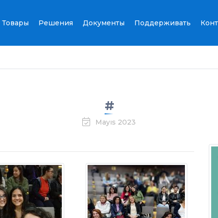
Товары
Решения
Документы
Поддерживать
Конт
#
Mayıs 2023