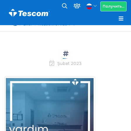
Получить...
Блог
Новости от нас
#
#
Şubat 2023