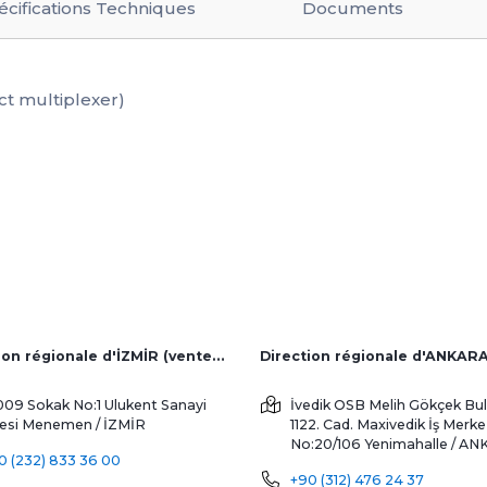
écifications Techniques
Documents
ct multiplexer)
Direction régionale d'İZMİR (ventes d'usine et à l'étranger)
Direction régionale d'ANKAR
009 Sokak No:1 Ulukent Sanayi
İvedik OSB Melih Gökçek Bul
tesi
Menemen / İZMİR
1122. Cad. Maxivedik İş Merke
No:20/106
Yenimahalle / A
0 (232) 833 36 00
+90 (312) 476 24 37