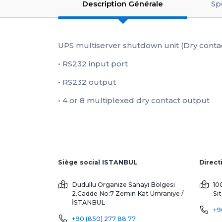
Description Générale
Sp
UPS multiserver shutdown unit (Dry conta
• RS232 input port
• RS232 output
• 4 or 8 multiplexed dry contact output
Siège social ISTANBUL
Dudullu Organize Sanayi Bölgesi
10
2.Cadde No:7 Zemin Kat
Ümraniye /
Si
İSTANBUL
+9
+90 (850) 277 88 77