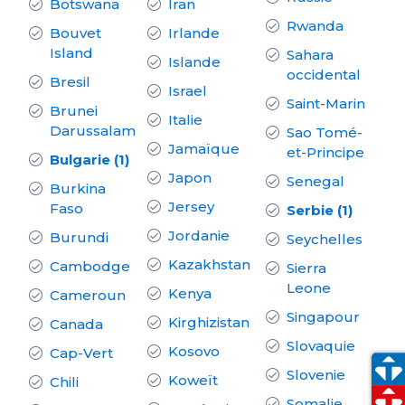
Botswana
Iran
Rwanda
Bouvet
Irlande
Island
Sahara
Islande
occidental
Bresil
Israel
Saint-Marin
Brunei
Italie
Darussalam
Sao Tomé-
Jamaïque
et-Principe
Bulgarie (1)
Japon
Senegal
Burkina
Jersey
Faso
Serbie (1)
Jordanie
Burundi
Seychelles
Kazakhstan
Cambodge
Sierra
Leone
Kenya
Cameroun
Singapour
Kirghizistan
Canada
Slovaquie
Kosovo
Cap-Vert
Slovenie
Koweït
Chili
Somalie