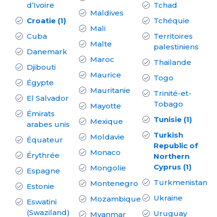
d’Ivoire
Tchad
Maldives
Croatie (1)
Tchéquie
Mali
Cuba
Territoires
Malte
palestiniens
Danemark
Maroc
Thailande
Djibouti
Maurice
Togo
Égypte
Mauritanie
Trinité-et-
El Salvador
Tobago
Mayotte
Émirats
Tunisie (1)
Mexique
arabes unis
Turkish
Moldavie
Équateur
Republic of
Monaco
Érythrée
Northern
Cyprus (1)
Mongolie
Espagne
Turkmenistan
Montenegro
Estonie
Ukraine
Mozambique
Eswatini
(Swaziland)
Uruguay
Myanmar