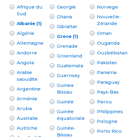
Afrique du
Georgie
Norvege
Sud
Ghana
Nouvelle-
Albanie (1)
Zélande
Gibraltar
Algérie
Oman
Grece (1)
Allemagne
Ouganda
Grenade
Andorre
Ouzbékistan
Groenland
Angola
Pakistan
Guatemala
Arabie
Panama
Guernsey
saoudite
Paraguay
Guinea
Argentine
Bissau
Pays-Bas
Arménie
Guinée
Perou
Aruba
Guinée
Philippines
Australie
équatoriale
Pologne
Autriche
Guinée-
Porto Rico
Bissau