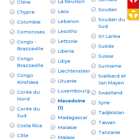
La Réunion
Chine
Soudan
Laos
Chypre
Soudan du
Lebanon
Colombie
Sud
Lesotho
Comoroses
Sri Lanka
Lettonie
Congo -
Suède
Brazzaville
Liberia
Suisse
Congo
Libye
Brazzaville
Suriname
Liechtenstein
Congo
Svalbard et
Lituanie
Kinshasa
Jan Mayen
Luxembourg
Corée du
Swaziland
Nord
Macedoine
Syrie
(1)
Corée du
Tadjikistan
Sud
Madagascar
Taiwan
Costa Rica
Malaisie
Tanzanie
Côte
Malawi