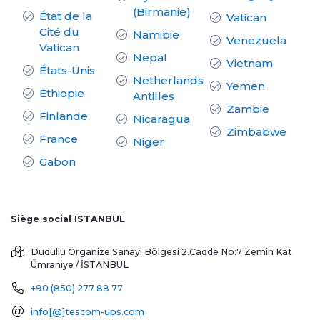
(Birmanie)
État de la
Vatican
Cité du
Namibie
Venezuela
Vatican
Nepal
Vietnam
États-Unis
Netherlands
Yemen
Ethiopie
Antilles
Zambie
Finlande
Nicaragua
Zimbabwe
France
Niger
Gabon
Siège social ISTANBUL
Dudullu Organize Sanayi Bölgesi 2.Cadde No:7 Zemin Kat
Ümraniye / İSTANBUL
+90 (850) 277 88 77
info[@]tescom-ups.com