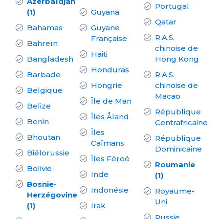
Azerbaïdjan
Portugal
(1)
Guyana
Qatar
Bahamas
Guyane
R.A.S.
Française
Bahreïn
chinoise de
Haiti
Bangladesh
Hong Kong
Honduras
Barbade
R.A.S.
Hongrie
chinoise de
Belgique
Macao
Île de Man
Belize
République
Îles Åland
Benin
Centrafricaine
Îles
Bhoutan
République
Caïmans
Dominicaine
Biélorussie
Îles Féroé
Roumanie
Bolivie
Inde
(1)
Bosnie-
Indonésie
Royaume-
Herzégovine
Uni
(1)
Irak
Russie