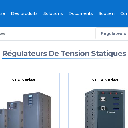
ise
Des produits
Solutions
Documents
Soutien
Con
Régulateurs 
ques
Régulateurs De Tension Statiques
STK Series
STTK Series