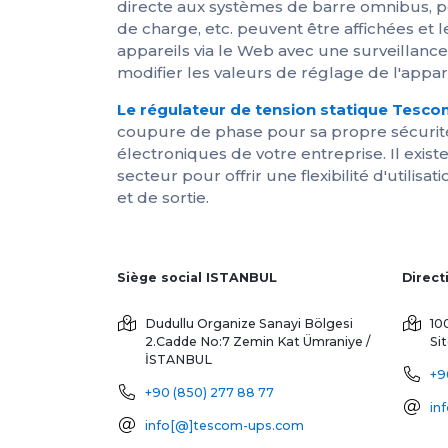
directe aux systèmes de barre omnibus, peut
de charge, etc. peuvent être affichées et 
appareils via le Web avec une surveillance
modifier les valeurs de réglage de l'appare
Le régulateur de tension statique Tesc
coupure de phase pour sa propre sécurité
électroniques de votre entreprise. Il exi
secteur pour offrir une flexibilité d'util
et de sortie.
Siège social ISTANBUL
Dudullu Organize Sanayi Bölgesi
10
2.Cadde No:7 Zemin Kat
Ümraniye /
Si
İSTANBUL
+9
+90 (850) 277 88 77
in
info[@]tescom-ups.com