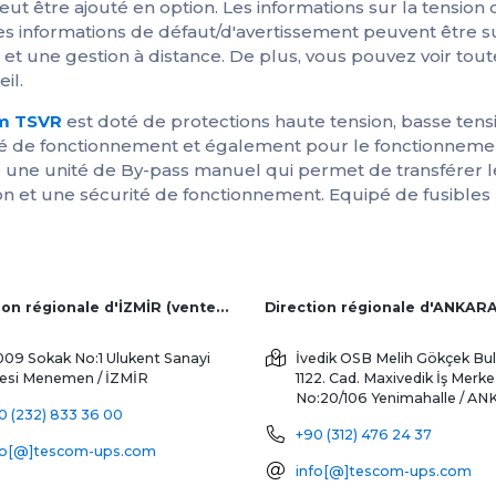
 être ajouté en option. Les informations sur la tension d'
les informations de défaut/d'avertissement peuvent être su
 et une gestion à distance. De plus, vous pouvez voir tout
il.
om TSVR
est doté de protections haute tension, basse tensi
 de fonctionnement et également pour le fonctionnement
ste une unité de By-pass manuel qui permet de transférer 
isation et une sécurité de fonctionnement. Equipé de fusi
Direction régionale d'İZMİR (ventes d'usine et à l'étranger)
Direction régionale d'ANKAR
009 Sokak No:1 Ulukent Sanayi
İvedik OSB Melih Gökçek Bul
tesi
Menemen / İZMİR
1122. Cad. Maxivedik İş Merke
No:20/106
Yenimahalle / A
0 (232) 833 36 00
+90 (312) 476 24 37
fo[@]tescom-ups.com
info[@]tescom-ups.com