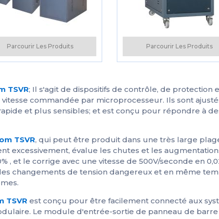
Connexion des
partenaires de solution
Parcourir Les Produits
Parcourir Les Produits
om TSVR
; Il s'agit de dispositifs de contrôle, de protectio
vitesse commandée par microprocesseur. Ils sont ajustés 
 rapide et plus sensibles; et est conçu pour répondre à d
scom TSVR
, qui peut être produit dans une très large plag
t excessivement, évalue les chutes et les augmentations 
, et le corrige avec une vitesse de 500V/seconde en 0,02
les changements de tension dangereux et en même temps
èmes.
om TSVR
est conçu pour être facilement connecté aux sys
odulaire. Le module d'entrée-sortie de panneau de barre 