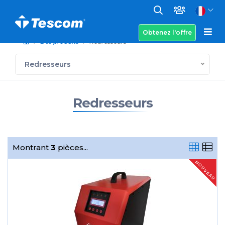
Obtenez l'offre
Des produits
Redresseurs
Redresseurs
Redresseurs
Montrant
3
pièces...
NOUVEAU